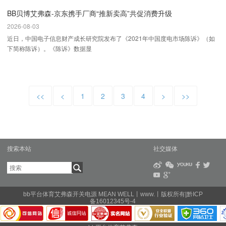
BB贝博艾弗森-京东携手厂商“推新卖高”共促消费升级
2026-08-03
近日，中国电子信息财产成长研究院发布了《2021年中国度电市场陈诉》（如
下简称陈诉）。《陈诉》数据显
<<
<
1
2
3
4
>
>>
搜索本站
社交媒体
bb平台体育艾弗森开关电源 MEAN WELL丨www.丨版权所有|黔ICP
备16012345号-4