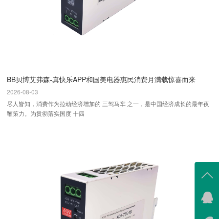
BB贝博艾弗森-真快乐APP和国美电器惠民消费月满载惊喜而来
2026-08-03
尽人皆知，消费作为拉动经济增加的 三驾马车 之一，是中国经济成长的最年夜
鞭策力。为贯彻落实国度 十四
在线
我