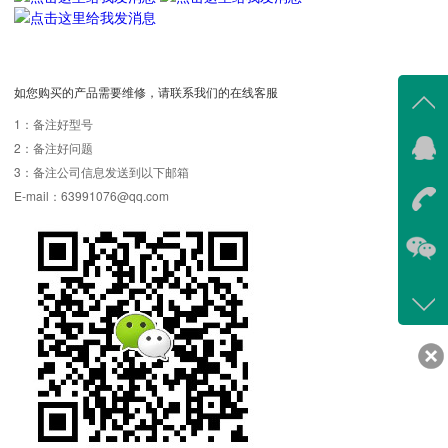
如您购买的产品需要维修，请联系我们的在线客服
1：备注好型号
2：备注好问题
在线
3：备注公司信息发送到以下邮箱
我
E-mail：63991076@qq.com
在
咨询
400-
客服
639