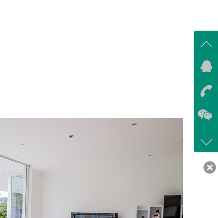
在线
我
在
咨询
400-
客服
639