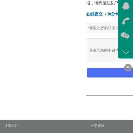
在线
我
在
咨询
400-
客服
639
搜索本站
社交媒体